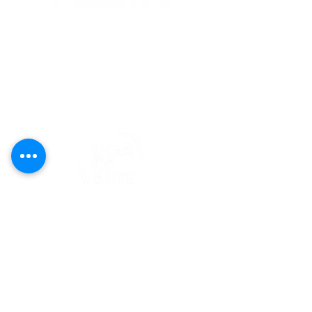
editorial@revistaplasticapr.org
© 2025 Liga de Arte de San Juan
Este proyecto es posible gracias al