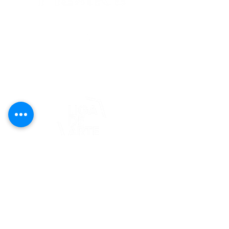
editorial@revistaplasticapr.org
© 2025 Liga de Arte de San Juan
Este proyecto es posible gracias al