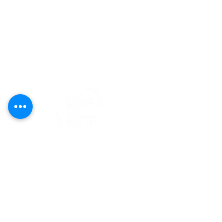
editorial@revistaplasticapr.org
© 2025 Liga de Arte de San Juan
Este proyecto es posible gracias al