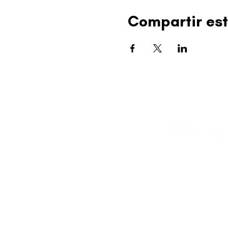
Compartir est
editorial@revistapl
© 2025 Liga de Arte 