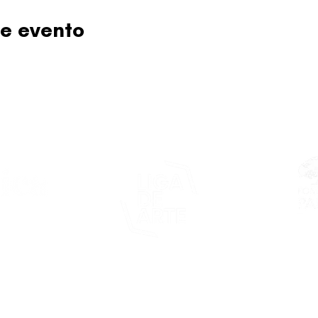
e evento
Este proy
asticapr.org
del Fon
Fundació
de San Juan
foco: pro