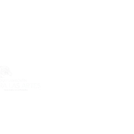
ecto es posible gracias al apoyo
do Flamboyán para las Artes de
n Flamboyán y su iniciativa "En
yecto de visibilización cultural".