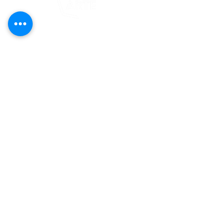
Este proyecto es posible gracias al
apoyo del Fondo Flamboyán para las
Artes de Fundación Flamboyán y su
iniciativa "En foco: proyecto de
visibilización cultural".