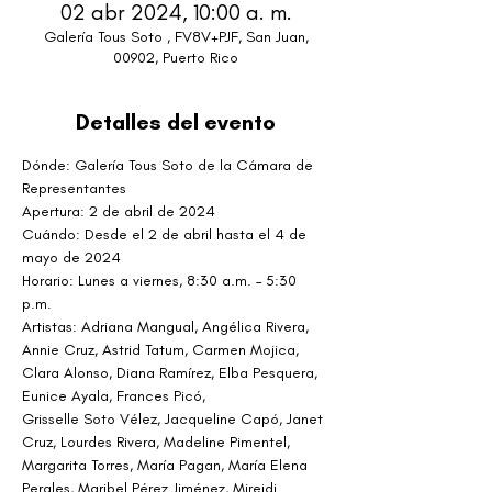
02 abr 2024, 10:00 a. m.
Galería Tous Soto , FV8V+PJF, San Juan,
00902, Puerto Rico
Detalles del evento
Dónde: Galería Tous Soto de la Cámara de 
Representantes
Apertura: 2 de abril de 2024
Cuándo: Desde el 2 de abril hasta el 4 de 
mayo de 2024
Horario: Lunes a viernes, 8:30 a.m. – 5:30 
p.m.
Artistas: Adriana Mangual, Angélica Rivera, 
Annie Cruz, Astrid Tatum, Carmen Mojica, 
Clara Alonso, Diana Ramírez, Elba Pesquera, 
Eunice Ayala, Frances Picó,
Grisselle Soto Vélez, Jacqueline Capó, Janet 
Cruz, Lourdes Rivera, Madeline Pimentel, 
Margarita Torres, María Pagan, María Elena 
Perales, Maribel Pérez Jiménez, Mireidi 