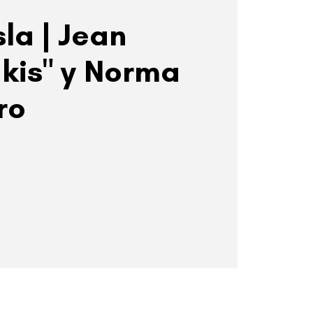
sla | Jean
ukis" y Norma
ro