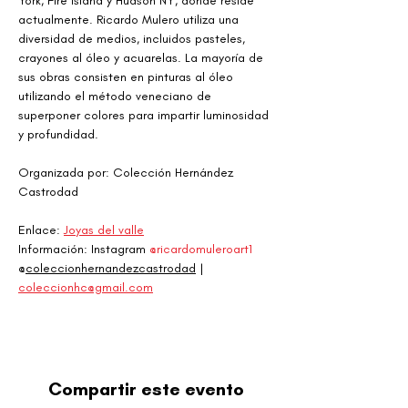
York, Fire Island y Hudson NY, donde reside 
actualmente. Ricardo Mulero utiliza una 
diversidad de medios, incluidos pasteles, 
crayones al óleo y acuarelas. La mayoría de 
sus obras consisten en pinturas al óleo 
utilizando el método veneciano de 
superponer colores para impartir luminosidad 
y profundidad.
Organizada por: Colección Hernández 
Castrodad
Enlace: 
Joyas del valle
Información: Instagram 
@ricardomuleroart1
@
coleccionhernandezcastrodad
| 
coleccionhc@gmail.com
Compartir este evento