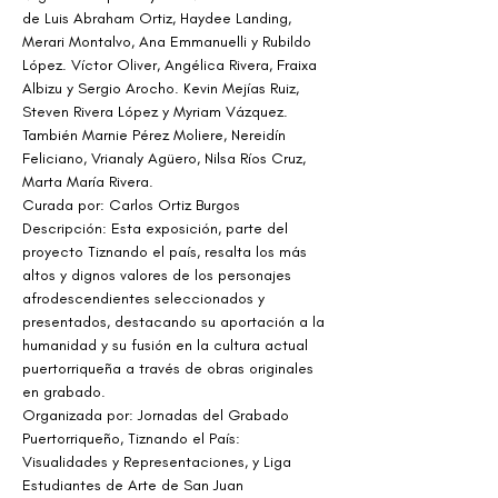
de Luis Abraham Ortiz, Haydee Landing, 
Merari Montalvo, Ana Emmanuelli y Rubildo 
López. Víctor Oliver, Angélica Rivera, Fraixa 
Albizu y Sergio Arocho. Kevin Mejías Ruiz, 
Steven Rivera López y Myriam Vázquez. 
También Marnie Pérez Moliere, Nereidín 
Feliciano, Vrianaly Agüero, Nilsa Ríos Cruz, 
Marta María Rivera.
Curada por: Carlos Ortiz Burgos
Descripción: Esta exposición, parte del 
proyecto Tiznando el país, resalta los más 
altos y dignos valores de los personajes 
afrodescendientes seleccionados y 
presentados, destacando su aportación a la 
humanidad y su fusión en la cultura actual 
puertorriqueña a través de obras originales 
en grabado.
Organizada por:
Jornadas del Grabado 
Puertorriqueño, Tiznando el País: 
Visualidades y Representaciones, y Liga 
Estudiantes de Arte de San Juan