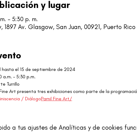
blicación y lugar
m. – 5:30 p. m.
y, 1897 Av. Glasgow, San Juan, 00921, Puerto Rico
vento
l hasta el 15 de septiembre de 2024
0 a.m. – 5:30 p.m.
e Turrillo
 Fine Art presenta tres exhibiciones como parte de la programación
niscencia / Diálogo
Pamil Fine Art/
o a tus ajustes de Analíticas y de cookies func