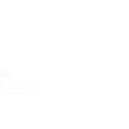
ecto es posible gracias al apoyo
do Flamboyán para las Artes de
n Flamboyán y su iniciativa "En
yecto de visibilización cultural".