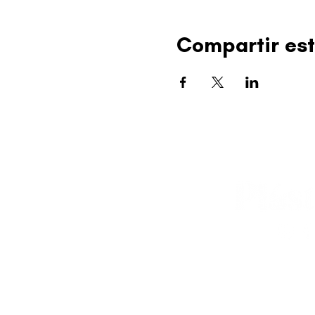
Compartir est
editorial@revistapl
© 2025 Liga de Arte 