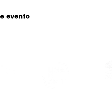
e evento
Este proy
asticapr.org
del Fon
Fundació
de San Juan
foco: pro