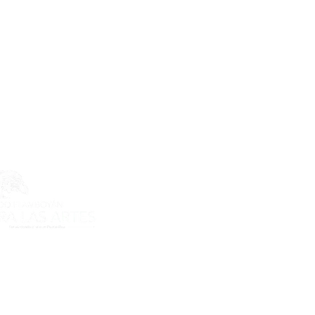
ecto es posible gracias al apoyo
do Flamboyán para las Artes de
n Flamboyán y su iniciativa "En
yecto de visibilización cultural".