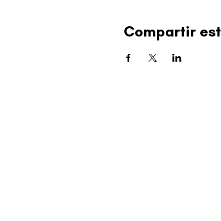
Compartir est
editorial@revistapl
© 2025 Liga de Arte 