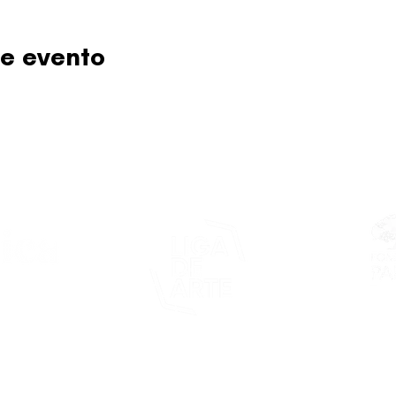
e evento
Este proy
asticapr.org
del Fon
Fundació
de San Juan
foco: pro