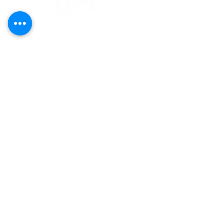
Este proyecto es posible gracias al
apoyo del Fondo Flamboyán para las
Artes de Fundación Flamboyán y su
iniciativa "En foco: proyecto de
visibilización cultural".