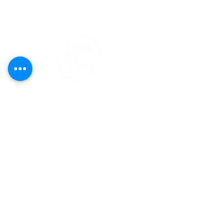
© 2025 Liga de Arte de San Juan
Este proyecto es posible gracias al
apoyo del Fondo Flamboyán para las
Artes de Fundación Flamboyán y su
iniciativa "En foco: proyecto de
visibilización cultural".