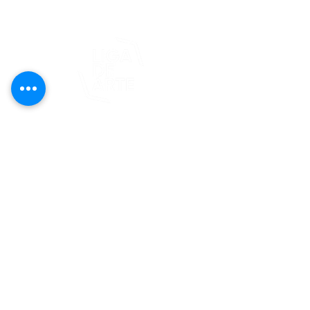
Este proyecto es posible gracias al
apoyo del Fondo Flamboyán para las
Artes de Fundación Flamboyán y su
iniciativa "En foco: proyecto de
visibilización cultural".