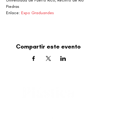
Universidad de Puerto Rico, Recinto de Río 
Piedras
Enlace: 
Expo Graduandes
Compartir este evento
editorial@revistaplasticapr.org
© 2025 Liga de Arte de San Juan