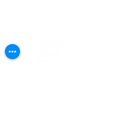
editorial@revistaplasticapr.org
© 2025 Liga de Arte de San Juan
Este proyecto es posible gracias al
apoyo del Fondo Flamboyán para las
Artes de Fundación Flamboyán y su
iniciativa "En foco: proyecto de
visibilización cultural".