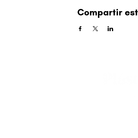
Compartir est
editorial@revistapl
© 2025 Liga de Arte 