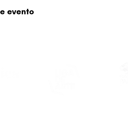
e evento
Este proy
asticapr.org
del Fon
Fundació
de San Juan
foco: pro