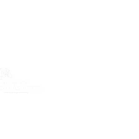
ecto es posible gracias al apoyo
do Flamboyán para las Artes de
n Flamboyán y su iniciativa "En
yecto de visibilización cultural".