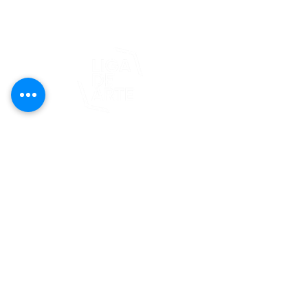
© 2025 Liga de Arte de San Juan
Este proyecto es posible gracias al
apoyo del Fondo Flamboyán para las
Artes de Fundación Flamboyán y su
iniciativa "En foco: proyecto de
visibilización cultural".