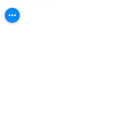
Este proyecto es posible gracias al
apoyo del Fondo Flamboyán para las
Artes de Fundación Flamboyán y su
iniciativa "En foco: proyecto de
visibilización cultural".