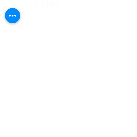
Este proyecto es posible gracias al
apoyo del Fondo Flamboyán para las
Artes de Fundación Flamboyán y su
iniciativa "En foco: proyecto de
visibilización cultural".