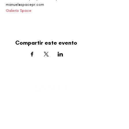
manuel@spacepr.com
Galería Space
Compartir este evento
editorial@revistaplasticapr.org
© 2025 Liga de Arte de San Juan