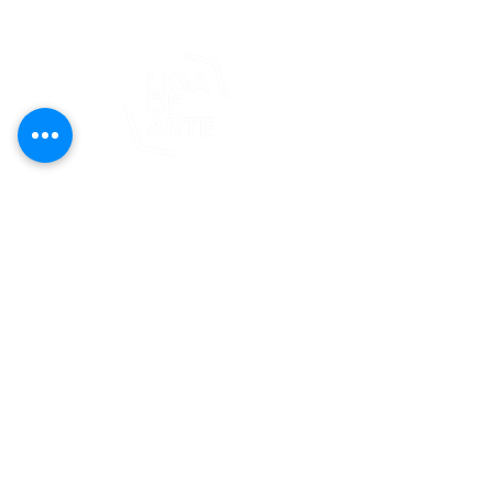
Este proyecto es posible gracias al
apoyo del Fondo Flamboyán para las
Artes de Fundación Flamboyán y su
iniciativa "En foco: proyecto de
visibilización cultural".