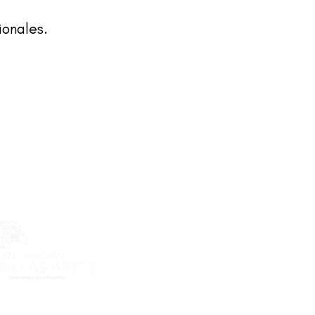
ionales.
ecto es posible gracias al apoyo
do Flamboyán para las Artes de
n Flamboyán y su iniciativa "En