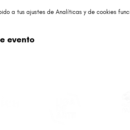
o a tus ajustes de Analíticas y de cookies func
e evento
Este proy
asticapr.org
del Fon
Fundació
de San Juan