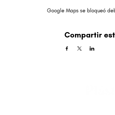
Google Maps se bloqueó debid
Compartir est
editorial@revistapl
© 2025 Liga de Arte 