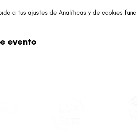
o a tus ajustes de Analíticas y de cookies func
e evento
Este proy
asticapr.org
del Fon
Fundació
de San Juan