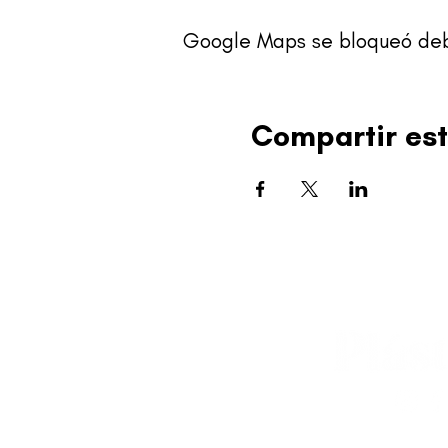
Google Maps se bloqueó debid
Compartir est
editorial@revistapl
© 2025 Liga de Arte 