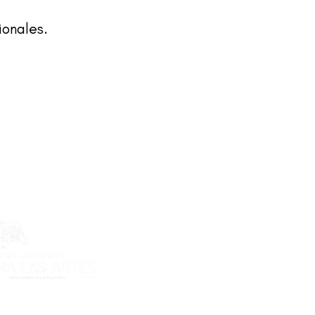
ionales.
ecto es posible gracias al apoyo
do Flamboyán para las Artes de
n Flamboyán y su iniciativa "En