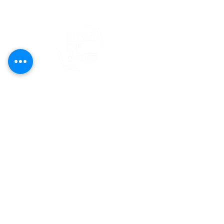
Este proyecto es posible gracias al
apoyo del Fondo Flamboyán para las
Artes de Fundación Flamboyán y su
iniciativa "En foco: proyecto de
visibilización cultural".