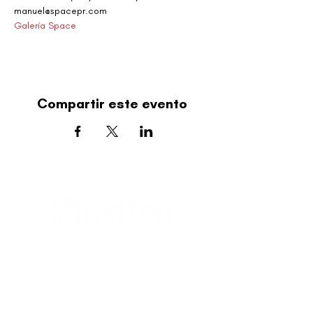
manuel@spacepr.com
Galería Space
Compartir este evento
editorial@revistaplasticapr.org
© 2025 Liga de Arte de San Juan