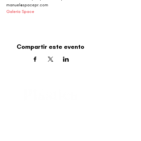
manuel@spacepr.com
Galería Space
Compartir este evento
editorial@revistaplasticapr.org
© 2025 Liga de Arte de San Juan