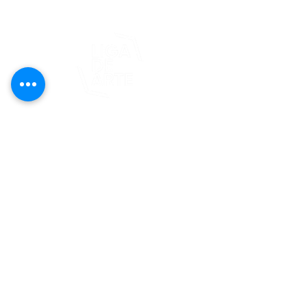
Este proyecto es posible gracias al
apoyo del Fondo Flamboyán para las
Artes de Fundación Flamboyán y su
iniciativa "En foco: proyecto de
visibilización cultural".