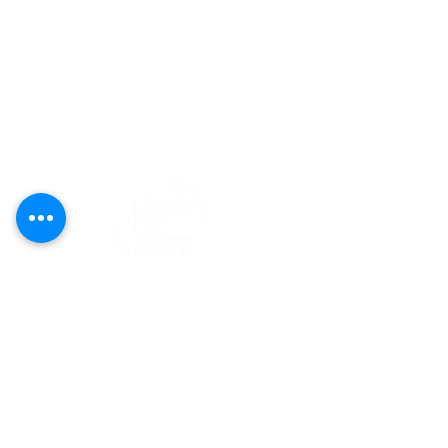
editorial@revistaplasticapr.org
© 2025 Liga de Arte de San Juan
Este proyecto es posible gracias al