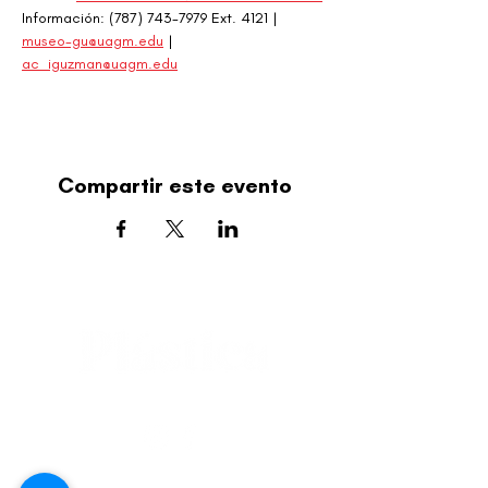
Información: (787) 743-7979 Ext. 4121 | 
museo-gu@uagm.edu
 | 
ac_iguzman@uagm.edu
Compartir este evento
editorial@revistaplasticapr.org