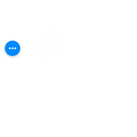
editorial@revistaplasticapr.org
© 2025 Liga de Arte de San Juan
Este proyecto es posible gracias al
apoyo del Fondo Flamboyán para las
Artes de Fundación Flamboyán y su
iniciativa "En foco: proyecto de
visibilización cultural".