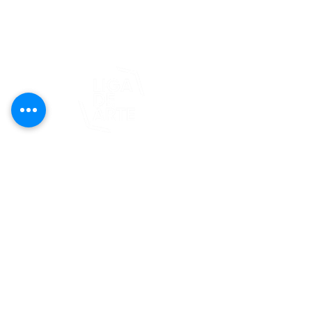
editorial@revistaplasticapr.org
© 2025 Liga de Arte de San Juan
Este proyecto es posible gracias al
apoyo del Fondo Flamboyán para las
Artes de Fundación Flamboyán y su
iniciativa "En foco: proyecto de
visibilización cultural".