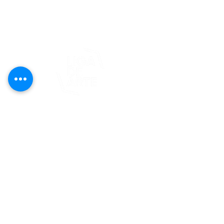
editorial@revistaplasticapr.org
© 2025 Liga de Arte de San Juan
Este proyecto es posible gracias al
apoyo del Fondo Flamboyán para las
Artes de Fundación Flamboyán y su
iniciativa "En foco: proyecto de
visibilización cultural".