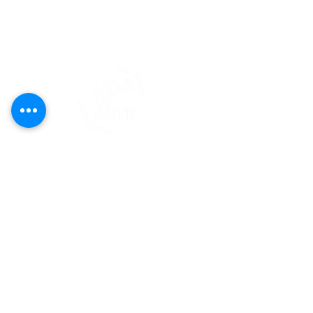
editorial@revistaplasticapr.org
© 2025 Liga de Arte de San Juan
Este proyecto es posible gracias al
apoyo del Fondo Flamboyán para las
Artes de Fundación Flamboyán y su
iniciativa "En foco: proyecto de
visibilización cultural".