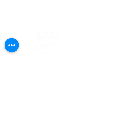
editorial@revistaplasticapr.org
© 2025 Liga de Arte de San Juan
Este proyecto es posible gracias al
apoyo del Fondo Flamboyán para las
Artes de Fundación Flamboyán y su
iniciativa "En foco: proyecto de
visibilización cultural".