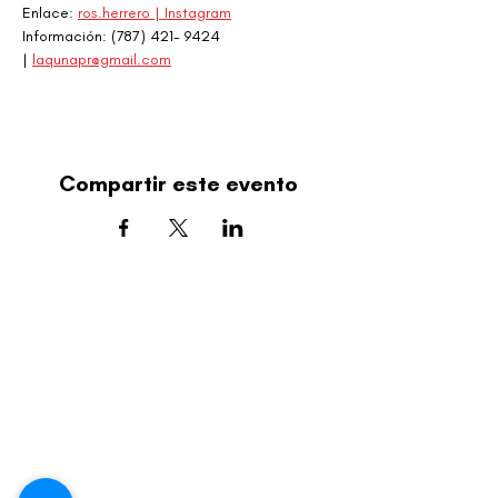
Enlace: 
ros.herrero | Instagram
Información: (787) 421- 9424 
| 
laqunapr@gmail.com
Compartir este evento
editorial@revistaplasticapr.org