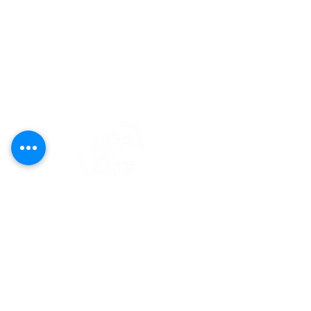
editorial@revistaplasticapr.org
© 2025 Liga de Arte de San Juan
Este proyecto es posible gracias al
apoyo del Fondo Flamboyán para las