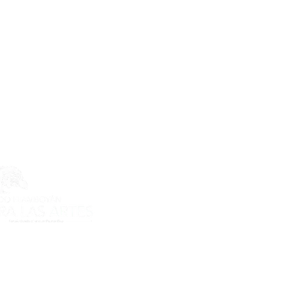
ecto es posible gracias al apoyo
do Flamboyán para las Artes de
n Flamboyán y su iniciativa "En
yecto de visibilización cultural".