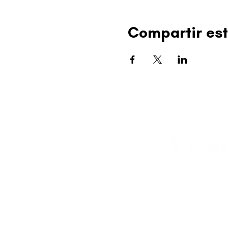
Compartir est
editorial@revistapl
© 2025 Liga de Arte 