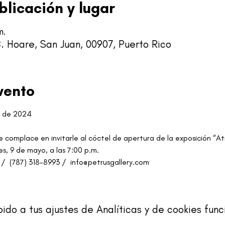
blicación y lugar
m.
. Hoare, San Juan, 00907, Puerto Rico
vento
o de 2024
se complace en invitarle al cóctel de apertura de la exposición “A
s, 9 de mayo, a las 7:00 p.m.
/  (787) 318-8993 /  info@petrusgallery.com
o a tus ajustes de Analíticas y de cookies func