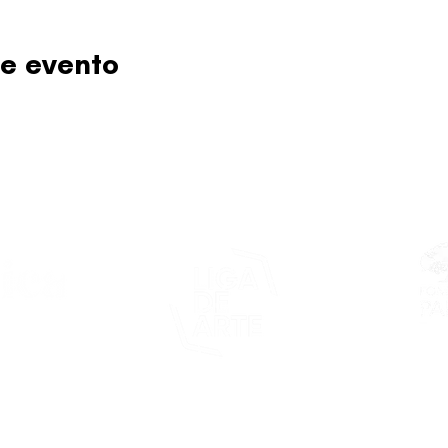
e evento
Este proy
asticapr.org
del Fon
Fundació
de San Juan
foco: pro