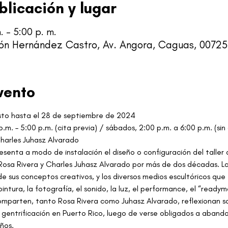
blicación y lugar
 – 5:00 p. m.
ión Hernández Castro, Av. Angora, Caguas, 00725
vento
sto hasta el 28 de septiembre de 2024
 p.m. – 5:00 p.m. (cita previa) / sábados, 2:00 p.m. a 6:00 p.m. (sin 
Charles Juhasz Alvarado
esenta a modo de instalación el diseño o configuración del taller
Rosa Rivera y Charles Juhasz Alvarado por más de dos décadas. La 
e sus conceptos creativos, y los diversos medios escultóricos que
pintura, la fotografía, el sonido, la luz, el performance, el “ready
comparten, tanto Rosa Rivera como Juhasz Alvarado, reflexionan 
a gentrificación en Puerto Rico, luego de verse obligados a abando
os.    