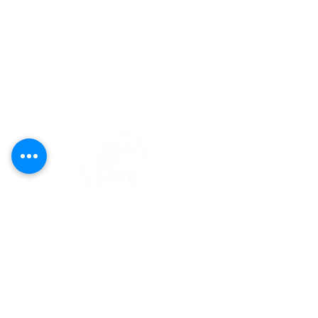
editorial@revistaplasticapr.org
© 2025 Liga de Arte de San Juan
Este proyecto es posible gracias al