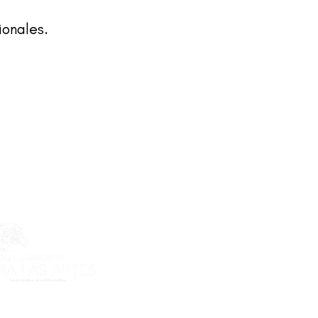
ionales.
ecto es posible gracias al apoyo
do Flamboyán para las Artes de
n Flamboyán y su iniciativa "En