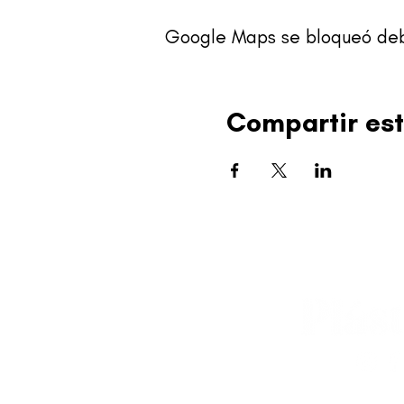
Google Maps se bloqueó debid
Compartir est
editorial@revistapl
© 2025 Liga de Arte 