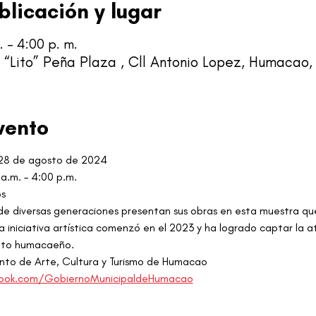
blicación y lugar
 – 4:00 p. m.
“Lito” Peña Plaza , Cll Antonio Lopez, Humacao, 
vento
l 28 de agosto de 2024
 a.m. – 4:00 p.m.
os
 de diversas generaciones presentan sus obras en esta muestra que
iniciativa artística comenzó en el 2023 y ha logrado captar la at
ento humacaeño.
to de Arte, Cultura y Turismo de Humacao
ook.com/GobiernoMunicipaldeHumacao