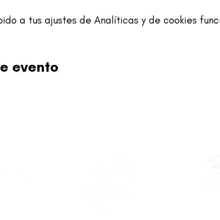
o a tus ajustes de Analíticas y de cookies func
e evento
Este proy
asticapr.org
del Fon
Fundació
de San Juan