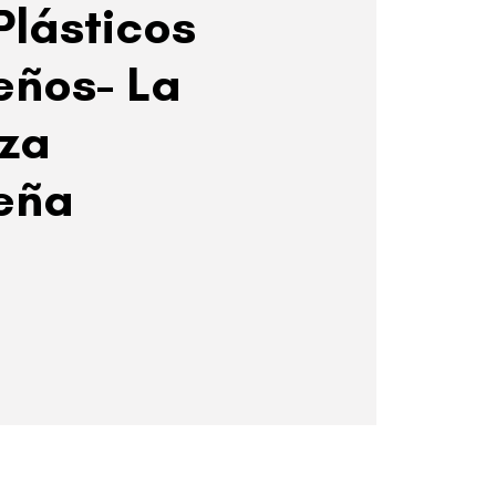
Plásticos
ños- La
za
eña