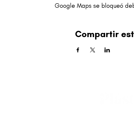
Google Maps se bloqueó debid
Compartir est
editorial@revistapl
© 2025 Liga de Arte 