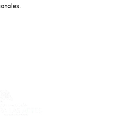
ionales.
ecto es posible gracias al apoyo
do Flamboyán para las Artes de
n Flamboyán y su iniciativa "En
yecto de visibilización cultural".