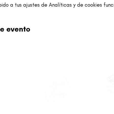
o a tus ajustes de Analíticas y de cookies func
e evento
Este proy
asticapr.org
del Fon
Fundació
de San Juan
foco: pro