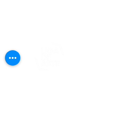
editorial@revistaplasticapr.org
© 2025 Liga de Arte de San Juan
Este proyecto es posible gracias al
apoyo del Fondo Flamboyán para las
Artes de Fundación Flamboyán y su
iniciativa "En foco: proyecto de