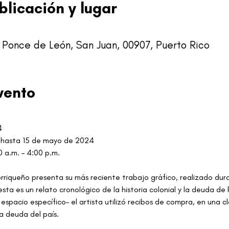
blicación y lugar
.
n Ponce de León, San Juan, 00907, Puerto Rico
vento
4
l hasta 15 de mayo de 2024
0 a.m. – 4:00 p.m.
orriqueño presenta su más reciente trabajo gráfico, realizado dura
ta es un relato cronológico de la historia colonial y la deuda de 
espacio específico– el artista utilizó recibos de compra, en una cla
a deuda del país.