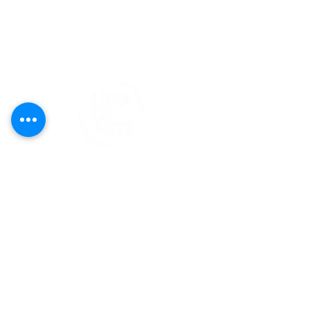
editorial@revistaplasticapr.org
© 2025 Liga de Arte de San Juan
Este proyecto es posible gracias al
apoyo del Fondo Flamboyán para las
Artes de Fundación Flamboyán y su
iniciativa "En foco: proyecto de
visibilización cultural".