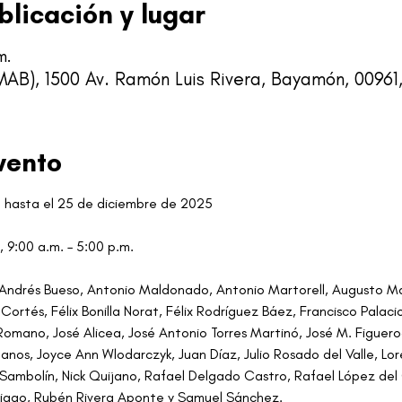
blicación y lugar
m.
B), 1500 Av. Ramón Luis Rivera, Bayamón, 00961,
vento
l hasta el 25 de diciembre de 2025
 9:00 a.m. – 5:00 p.m.
 Andrés Bueso, Antonio Maldonado, Antonio Martorell, Augusto Mar
ortés, Félix Bonilla Norat, Félix Rodríguez Báez, Francisco Palaci
 Romano, José Alicea, José Antonio Torres Martinó, José M. Figuer
anos, Joyce Ann Wlodarczyk, Juan Díaz, Julio Rosado del Valle, Lo
Sambolín, Nick Quijano, Rafael Delgado Castro, Rafael López del
tiago, Rubén Rivera Aponte y Samuel Sánchez.