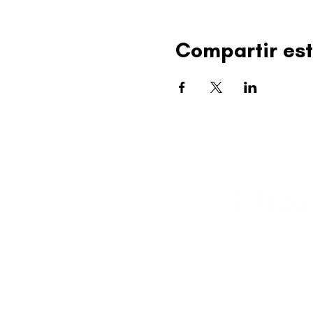
Compartir est
editorial@revistapl
© 2025 Liga de Arte 