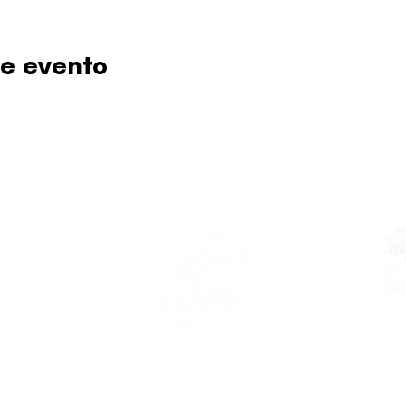
e evento
Este proy
asticapr.org
del Fon
Fundació
de San Juan
foco: pro