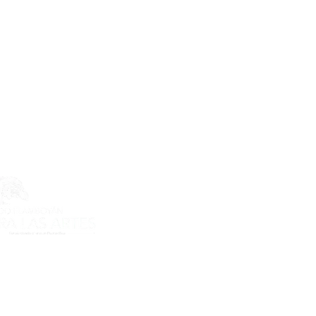
ecto es posible gracias al apoyo
do Flamboyán para las Artes de
n Flamboyán y su iniciativa "En
yecto de visibilización cultural".