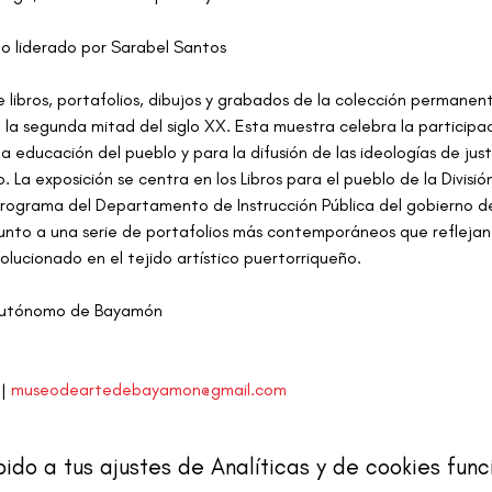
o liderado por Sarabel Santos
e libros, portafolios, dibujos y grabados de la colección permane
a segunda mitad del siglo XX. Esta muestra celebra la participa
 educación del pueblo y para la difusión de las ideologías de justi
 La exposición se centra en los Libros para el pueblo de la Divisi
ograma del Departamento de Instrucción Pública del gobierno de
junto a una serie de portafolios más contemporáneos que reflejan 
lucionado en el tejido artístico puertorriqueño.
 Autónomo de Bayamón
| 
museodeartedebayamon@gmail.com
o a tus ajustes de Analíticas y de cookies func