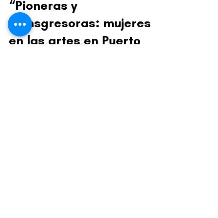
“Pioneras y
transgresoras: mujeres
en las artes en Puerto
Rico”: un libro que le
hace justicia a las
mujeres artistas
Este texto se redactó para la presentación
del libro, celebrada en el Museo de Arte de
Bayamón, el 25 de febrero de 2023.