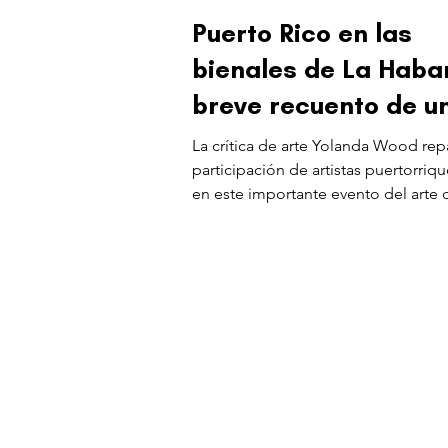
Puerto Rico en las
bienales de La Haba
breve recuento de u
presencia
La crítica de arte Yolanda Wood rep
participación de artistas puertorriq
en este importante evento del arte
celebra 40 años.
editorial@revistapl
© 2025 Liga de Arte 