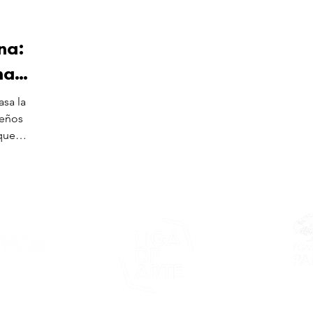
na:
na
asa la
ueños
 que
Este proy
asticapr.org
del Fon
Fundació
de San Juan
foco: pro