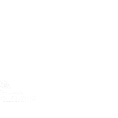
ecto es posible gracias al apoyo
do Flamboyán para las Artes de
n Flamboyán y su iniciativa "En
yecto de visibilización cultural".